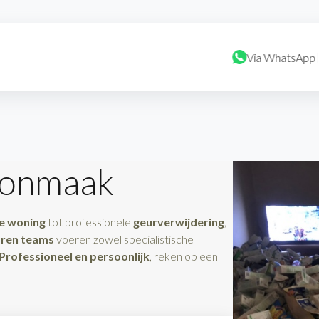
Via WhatsApp
oonmaak
de woning
tot professionele
geurverwijdering
,
aren teams
voeren zowel specialistische
Professioneel en persoonlijk
, reken op een