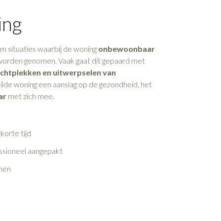
ing
m situaties waarbij de woning
onbewoonbaar
worden genomen. Vaak gaat dit gepaard met
chtplekken en uitwerpselen van
vuilde woning een aanslag op de gezondheid, het
ar
met zich mee.
korte tijd
ssioneel aangepakt
men