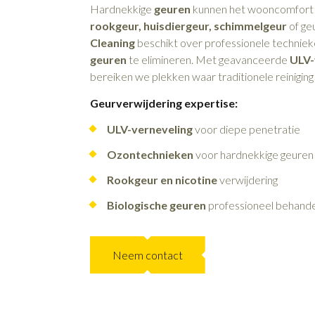
Hardnekkige
geuren
kunnen het wooncomfort e
rookgeur, huisdiergeur, schimmelgeur
of ge
Cleaning
beschikt over professionele technie
geuren
te elimineren. Met geavanceerde
ULV-
bereiken we plekken waar traditionele reiniging
Geurverwijdering expertise:
ULV-verneveling
voor diepe penetratie
Ozontechnieken
voor hardnekkige geuren
Rookgeur en nicotine
verwijdering
Biologische geuren
professioneel behand
Neem contact