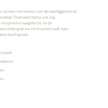
de vormen. Het meest voor de hand liggend is de
ubilair. Daarnaast heb je ook nog
 verspreid en aangehecht, en de
 vuurschade gaan we eerst na met welk type
aken heeft gehad.
 schade
wijderen
ren
en