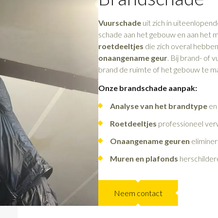
Vuurschade
uit zich in uiteenlopen
schade aan het gebouw en aan het me
roetdeeltjes
die zich overal hebben
onaangename geur
. Bij brand- of
brand de ruimte of het gebouw te m
Onze brandschade aanpak:
Analyse van het brandtype
en
Roetdeeltjes
professioneel ver
Onaangename geuren
elimine
Muren en plafonds
herschilder
Neem contact