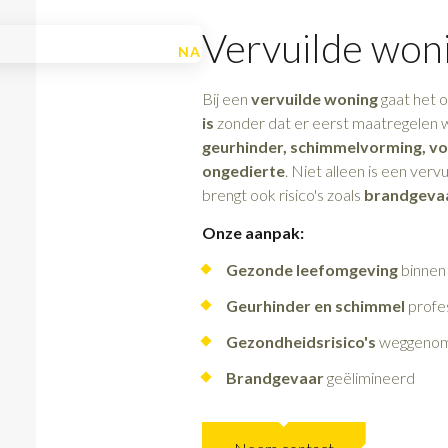
Vervuilde won
NA
Bij een
vervuilde woning
gaat het o
is
zonder dat er eerst maatregelen 
geurhinder, schimmelvorming, vo
ongedierte
. Niet alleen is een ver
brengt ook risico's zoals
brandgeva
Onze aanpak:
Gezonde leefomgeving
binnen 
Geurhinder en schimmel
profe
Gezondheidsrisico's
weggeno
Brandgevaar
geëlimineerd