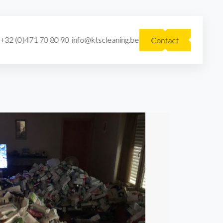
+32 (0)471 70 80 90
info@ktscleaning.be
Contact
|
|