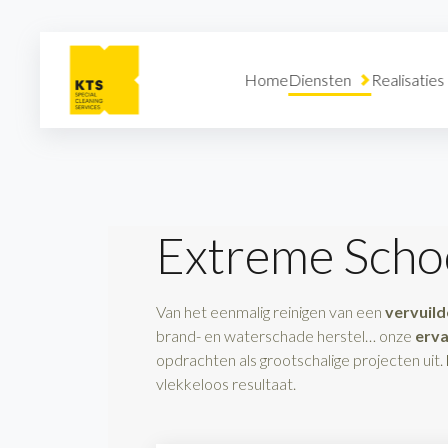
Click To Skip To Main Content
Home
Diensten
Realisaties
Extreme Sch
Van het eenmalig reinigen van een
vervuil
brand- en waterschade herstel… onze
erv
opdrachten als grootschalige projecten uit.
vlekkeloos resultaat.