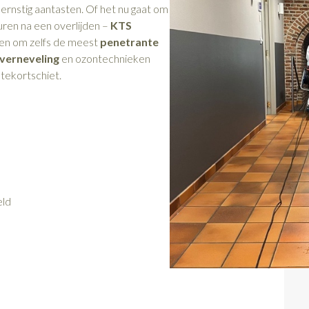
rnstig aantasten. Of het nu gaat om
uren na een overlijden –
KTS
ken om zelfs de meest
penetrante
verneveling
en ozontechnieken
 tekortschiet.
eld